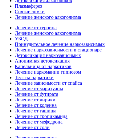
Детоксикация алкоголиков
Плазмаферез
Снятие ломки
Лечение женского алкоголизма
Лечение от героина
Лечение женского алкоголизма
УБОД
Принудительное лечение наркозависимых
Лечение наркозависимости в стационаре
Детоксикация наркозависимых
Анонимная детоксикация
Капельница от наркотиков
Лечение наркомании гипнозом
Тест на наркотики
Лечение зависимости от спайса
Лечение от марихуаны
Лечение от бутирата
Лечение от лирики
Лечение от кодеина
Лечение от гашиша
Лечение от тропикамида
Лечение от мефедрона
Лечение от соли
Лечение от героина