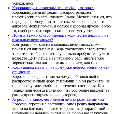
успеха, дост ...
Коронавирус и алкоголь: что необходимо знать
Коронавирусная инфекция распространилась
практически по всей планете Земля. Может казаться, что
народные помогут, но это не так. Кто-то говорит, что
алкоголь может помочь в борьбе с коронавирусом, а кто-
то, наоборот, категорически не советует упот ...
Почему важно контролировать количество алкоголя на
школьных вечеринках?
Контроль алкоголя на школьных вечеринках может
показаться лицемерием. Ведь статистика авторитетно
заявляет, что большинство учеников пробуют его уже в
возрасте 12-14 лет, а к выпускному балу многие уже
хорошо знакомы даже с таким явлением, как пох ...
Когда вывод из запоя на дому уже небезопасен и нужен
стационар
Коротко: вывод из запоя на дому — безопасный и
распространённый формат помощи, но он рассчитан на
прогнозируемое, стабильное течение состояния. Как
только появляются признаки, что состояние выходит за
рамки прогнозируемого — судороги, ...
Агрессия в запое: чего нельзя делать родственникам
Коротко: агрессия в состоянии запоя редко направлена
лично на близких — чаще это реакция раздражённой,
истощённой нервной системы на любой раздражитель,