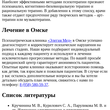
Наиболее эффективными методами психотерапии признают
психоанализ, когнитивно-бихевиоральную терапию и
рациональную терапию. В добавлении к этому списку, врачи
также отдают предпочтение ряду творческих методик – арт-
терапии или музыкотерапии.
Лечение в Омске
Психиатрическая клиника
«Элегия Мед»
в Омске успешно
диагностирует и корректирует психические нарушения на
разных стадиях. Наши врачи подбирают индивидуальный
подход к каждому пациенту и используют в лечении
исключительно прогрессивные методы. По вашей просьбе
медицинский центр гарантирует анонимность пациентов.
Опытные врачи клиники оказывают всестороннюю помощь
как детям, так взрослым и пожилым пациентам. В случае если
у вас остались дополнительные вопросы и вы бы хотели
детально обсудить план лечения, свяжитесь с нами по
телефону:
8 (958) 580-59-37
.
Список литературы
Кручинина М. В., Курилович С. А., Паруликова М. В. и
др. Изменение электрических и вязкоупругих