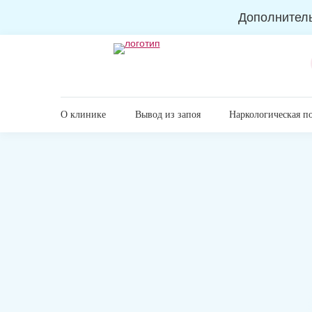
Дополнител
О клинике
Вывод из запоя
Наркологическая п
Главная
Кодирование
Анонимное кодирование а