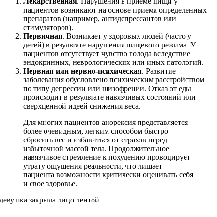
Лекарственная
. Нарушения в приеме пищи у
пациентов возникают на основе приема определенных
препаратов (например, антидепрессантов или
стимуляторов).
Первичная
. Возникает у здоровых людей (часто у
детей) в результате нарушения пищевого режима. У
пациентов отсутствует чувство голода вследствие
эндокринных, неврологических или иных патологий.
Нервная или нервно-психическая
. Развитие
заболевания обусловлено психическим расстройством
по типу депрессии или шизофрении. Отказ от еды
происходит в результате навязчивых состояний или
сверхценной идеей снижения веса.
Для многих пациентов анорексия представляется
более очевидным, легким способом быстро
сбросить вес и избавиться от страхов перед
избыточной массой тела. Продолжительное
навязчивое стремление к похудению провоцирует
утрату ощущения реальности, что лишает
пациента возможности критически оценивать себя
и свое здоровье.