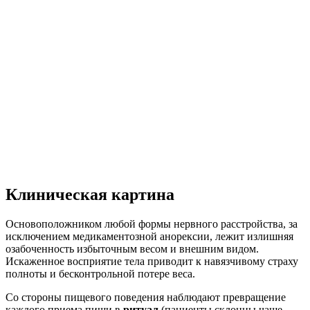
Клиническая картина
Основоположником любой формы нервного расстройства, за
исключением медикаментозной анорексии, лежит излишняя
озабоченность избыточным весом и внешним видом.
Искаженное восприятие тела приводит к навязчивому страху
полноты и бесконтрольной потере веса.
Со стороны пищевого поведения наблюдают превращение
каждого приема пищи в
ритуал
(пациенты склонны чаще